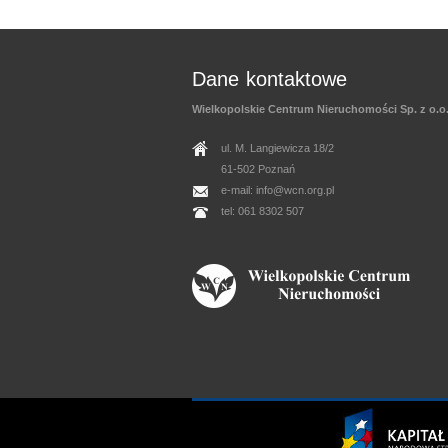
Dane kontaktowe
Wielkopolskie Centrum Nieruchomości Sp. z o.o
ul. M. Langiewicza 18/2
61-502 Poznań
e-mail: info@wcn.org.pl
tel: 061 8302 507