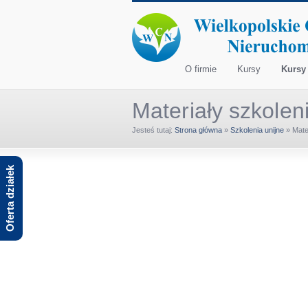
O firmie
Kursy
Kursy 
Materiały szkole
Jesteś tutaj:
Strona główna
»
Szkolenia unijne
»
Mate
Oferta działek