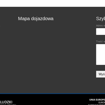
Mapa dojazdowa
Szyb
.
Adres 
Treść 