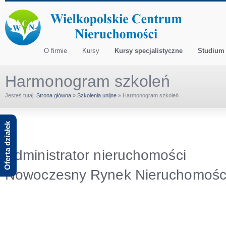
O firmie
Kursy
Kursy specjalistyczne
Studium
Harmonogram szkoleń
Jesteś tutaj:
Strona główna
»
Szkolenia unijne
»
Harmonogram szkoleń
Oferta działek
Administrator nieruchomości
Nowoczesny Rynek Nieruchomośc