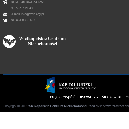
ul. M. Langiewicza 18/2
61-502 Poznań
e-mail: info@wcn.org.pl
tel: 061 8302 507
Copyright © 2013
Wielkopolskie Centrum Nieruchomości
- Wszelkie prawa zastrzeżone