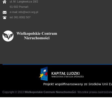
ul. M. Langiewicza 18/2
61-502 Poznań
e-mail: info@wcn.org.pl
tel: 061 8302 507
Copyright © 2013
Wielkopolskie Centrum Nieruchomości
- Wszelkie prawa zastrzeżone